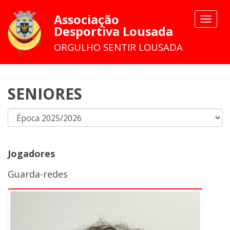
Associação
Toggle
Desportiva Lousada
navigat
ORGULHO SENTIR LOUSADA
SENIORES
Jogadores
Guarda-redes